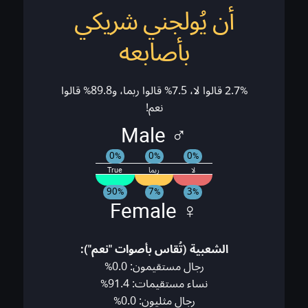
أن يُولجني شريكي
بأصابعه
2.7% قالوا لا، 7.5% قالوا ربما، و89.8% قالوا
نعم!
♂ Male
0%
0%
0%
لا
ربما
True
90%
7%
3%
♀ Female
الشعبية (تُقاس بأصوات "نعم"):
رجال مستقيمون: 0.0%
نساء مستقيمات: 91.4%
رجال مثليون: 0.0%