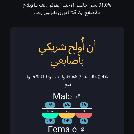
91.0% ممن خاضوا الاختبار يقولون نعم لـالإيلاج
بالأصابع، و6.7% آخرون يقولون ربما.
أن أُولج شريكي
بأصابعي
2.4% قالوا لا، 6.7% قالوا ربما، و91.0% قالوا
نعم!
♂ Male
95%
4%
1%
لا
ربما
True
79%
14%
6%
♀ Female