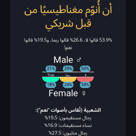
أن أُنوّم مغناطيسيًا من
قبل شريكي
53.9% قالوا لا، 26.6% قالوا ربما، و19.5% قالوا
نعم!
♂ Male
21%
29%
50%
لا
ربما
True
18%
24%
58%
♀ Female
الشعبية (تُقاس بأصوات "نعم"):
رجال مستقيمون: 19.5%
نساء مستقيمات: 16.9%
رجال مثليون: 27.5%