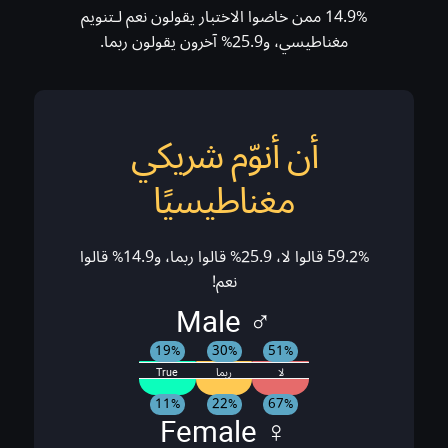
14.9% ممن خاضوا الاختبار يقولون نعم لـتنويم
مغناطيسي، و25.9% آخرون يقولون ربما.
أن أنوّم شريكي
مغناطيسيًا
59.2% قالوا لا، 25.9% قالوا ربما، و14.9% قالوا
نعم!
♂ Male
19%
30%
51%
لا
ربما
True
11%
22%
67%
♀ Female