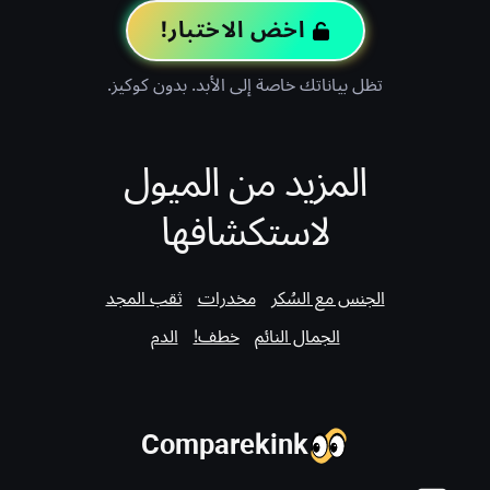
اخض الاختبار!
تظل بياناتك خاصة إلى الأبد. بدون كوكيز.
المزيد من الميول
لاستكشافها
الجنس مع السُكر
مخدرات
ثقب المجد
الجمال النائم
خطف!
الدم
Comparekink