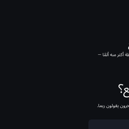
أكثر منه ألمًا —
؟