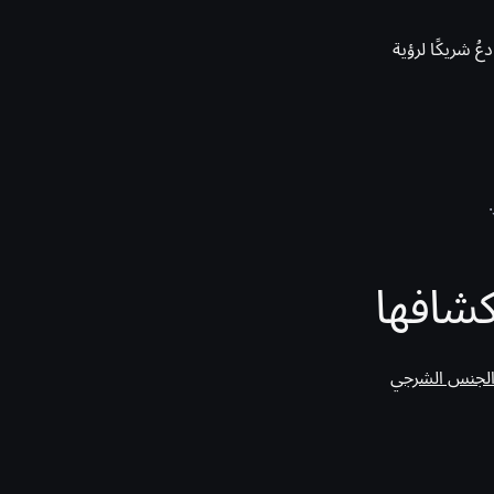
 شريكًا لرؤية
كشافها
لجنس الشرجي