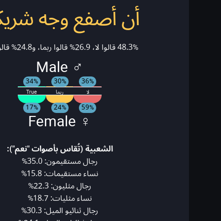
أن أصفع وجه شري
48.3% قالوا لا، 26.9% قالوا ربما، و24.8% قالوا نعم!
♂ Male
34%
30%
36%
لا
ربما
True
17%
24%
59%
♀ Female
الشعبية (تُقاس بأصوات "نعم"):
رجال مستقيمون: 35.0%
نساء مستقيمات: 15.8%
رجال مثليون: 22.3%
نساء مثليات: 18.7%
رجال ثنائيو الميل: 30.3%