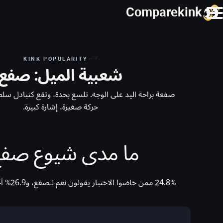
Comparekink
KINK POPULARITY
شعبية الميل: صفع
صفعة براحة اليد على الوجه. تلسع بحدة، وتقع كتبادل سلطة 
حركة صغيرة، إشارة كبيرة.
ما مدى شيوع صفع
24.8% ممن خاضوا الاختبار يقولون نعم لـصفع، و26.9% آخرون يقولون ربما.