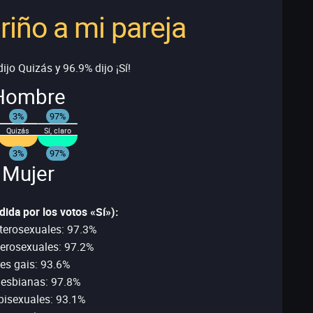
riño a mi pareja
ijo Quizás y 96.9% dijo ¡Sí!
Hombre
3%
97%
Quizás
Sí, claro
3%
97%
 Mujer
ida por los votos «Sí»):
erosexuales: 97.3%
erosexuales: 97.2%
s gais: 93.6%
lesbianas: 97.8%
isexuales: 93.1%