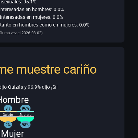
isexuales: 95.1%
interesadas en hombres: 0.0%
interesadas en mujeres: 0.0%
 tanto en hombres como en mujeres: 0.0%
última vez el 2026-08-02)
me muestre cariño
ijo Quizás y 96.9% dijo ¡Sí!
Hombre
3%
96%
Quizás
Sí, claro
2%
98%
 Mujer