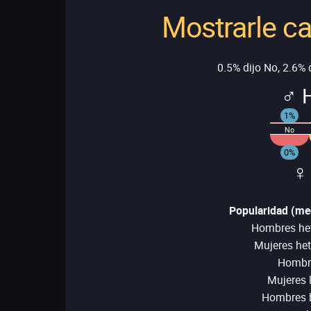
Mostrarle ca
0.5% dijo No, 2.6% d
♂ 
1%
No
0%
♀
Popularidad (med
Hombres het
Mujeres het
Hombre
Mujeres 
Hombres b