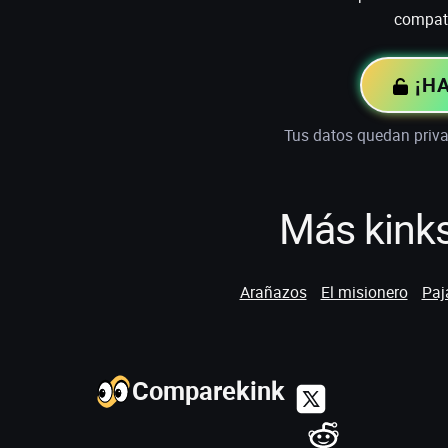
compati
¡HA
Tus datos quedan priva
Más kinks
Arañazos
El misionero
Paj
Comparekink