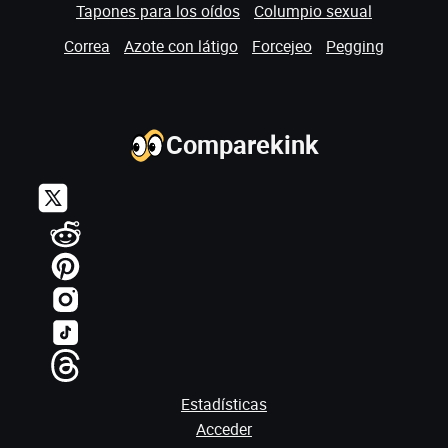
Tapones para los oídos
Columpio sexual
Correa
Azote con látigo
Forcejeo
Pegging
Comparekink
Estadísticas
Acceder