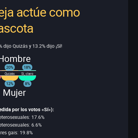
eja actúe como
scota
 dijo Quizás y 13.2% dijo ¡Sí!
Hombre
20%
18%
Quizás
Sí, claro
12%
8%
 Mujer
dida por los votos «Sí»):
terosexuales: 17.6%
eterosexuales: 6.6%
es gais: 19.8%