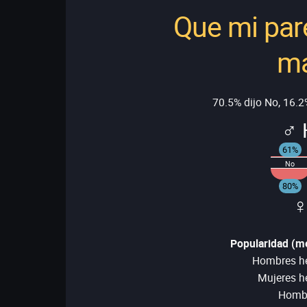
Que mi par
ma
70.5% dijo No, 16.2%
♂ 
61%
No
80%
♀
Popularidad (me
Hombres he
Mujeres h
Hombr