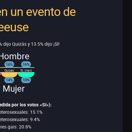
en un evento de
reeuse
 dijo Quizás y 13.5% dijo ¡Sí!
Hombre
16%
16%
Quizás
Sí, claro
14%
10%
 Mujer
dida por los votos «Sí»):
terosexuales: 15.1%
eterosexuales: 9.4%
es gais: 20.8%