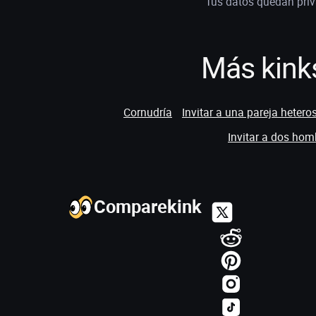
Tus datos quedan priv
Más kinks
Cornudría
Invitar a una pareja hetero
Invitar a dos hom
Comparekink