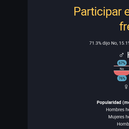
Participar 
f
71.3% dijo No, 15.1%
♂ 
67%
No
76%
♀
Popularidad (me
Hombres he
Mujeres h
Hombr