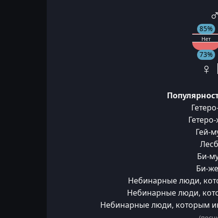
♂
85%
Нет
73%
♀ 
Популярност
Гетеро
Гетеро
Гей-м
Лесб
Би-м
Би-ж
Небинарные люди, кот
Небинарные люди, кот
Небинарные люди, которым и
(посчи