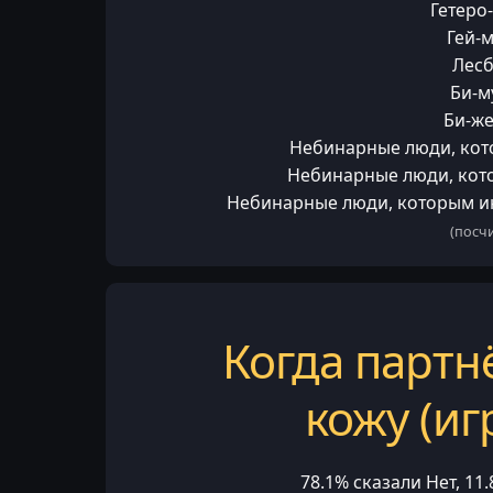
Гетеро
Гей-
Лесб
Би-м
Би-ж
Небинарные люди, кот
Небинарные люди, кот
Небинарные люди, которым и
(посчи
Когда партн
кожу (иг
78.1% сказали Нет, 11