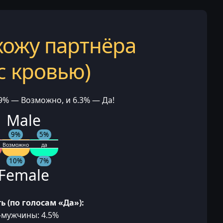
кожу партнёра
 с кровью)
.9% — Возможно, и 6.3% — Да!
 Male
9%
5%
Возможно
да
10%
7%
Female
ь (по голосам «Да»):
-мужчины: 4.5%