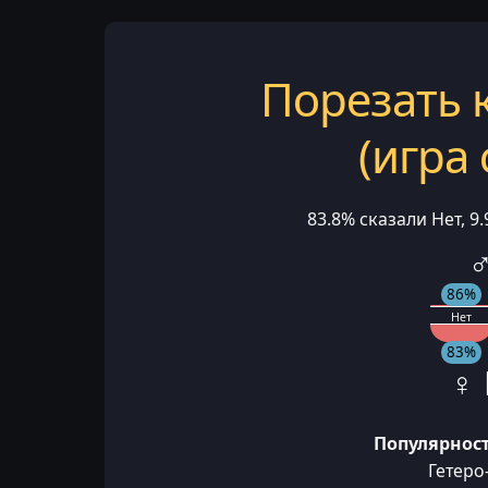
Порезать 
(игра
83.8% сказали Нет, 9
♂
86%
Нет
83%
♀ 
Популярност
Гетеро