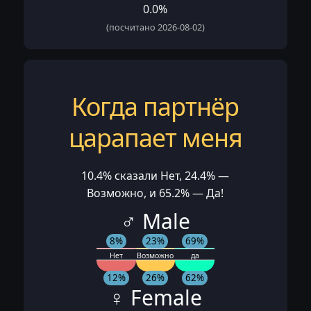
0.0%
(посчитано 2026-08-02)
Когда партнёр
царапает меня
10.4% сказали Нет, 24.4% —
Возможно, и 65.2% — Да!
♂ Male
8%
23%
69%
Нет
Возможно
да
12%
26%
62%
♀ Female