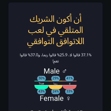
أن أكون الشريك
المتلقي في لعب
اللاتوافق التوافقي
37.1% قالوا لا، 25.9% قالوا ربما، و37.0% قالوا
نعم!
♂ Male
30%
29%
41%
لا
ربما
True
43%
24%
33%
♀ Female