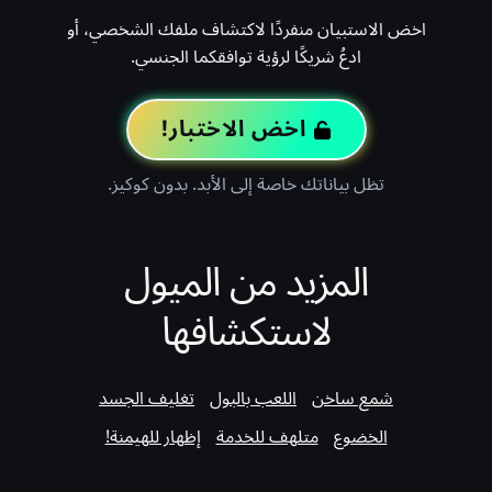
اخض الاستبيان منفردًا لاكتشاف ملفك الشخصي، أو
ادعُ شريكًا لرؤية توافقكما الجنسي.
اخض الاختبار!
تظل بياناتك خاصة إلى الأبد. بدون كوكيز.
المزيد من الميول
لاستكشافها
شمع ساخن
اللعب بالبول
تغليف الجسد
الخضوع
متلهف للخدمة
إظهار للهيمنة!