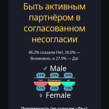
Быть активным
партнёром в
согласованном
несогласии
46.2% сказали Нет, 26.0% —
Возможно, и 27.9% — Да!
♂ Male
34%
28%
38%
Нет
Возможно
да
57%
24%
19%
♀ Female
Популярность (по голосам «Да»):