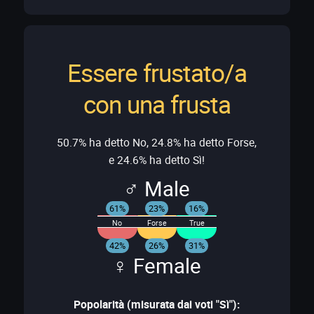
Essere frustato/a
con una frusta
50.7% ha detto No, 24.8% ha detto Forse,
e 24.6% ha detto Sì!
♂ Male
61%
23%
16%
No
Forse
True
42%
26%
31%
♀ Female
Popolarità (misurata dai voti "Sì"):