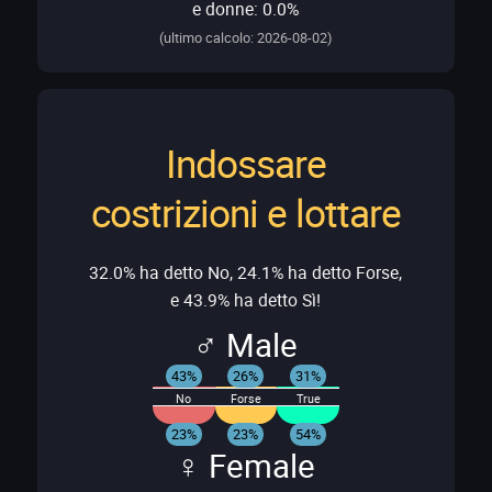
e donne: 0.0%
(ultimo calcolo: 2026-08-02)
Indossare
costrizioni e lottare
32.0% ha detto No, 24.1% ha detto Forse,
e 43.9% ha detto Sì!
♂ Male
43%
26%
31%
No
Forse
True
23%
23%
54%
♀ Female