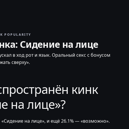
NK POPULARITY
нка: Сидение на лице
скал в ход рот и язык. Оральный секс с бонусом
жать сверху».
спространён кинк
е на лице»?
 «Сидение на лице», и ещё 26.1% — «возможно».