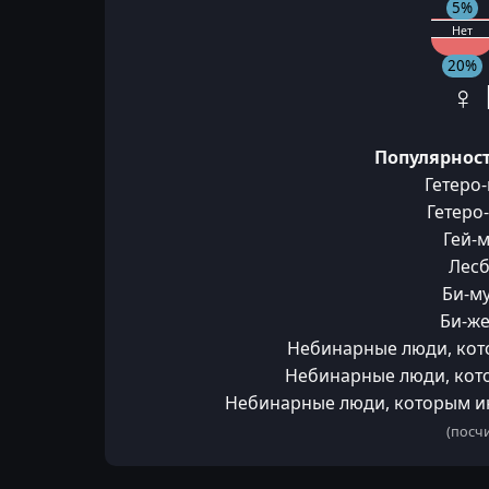
5%
Нет
20%
♀ 
Популярност
Гетеро
Гетеро
Гей-
Лесб
Би-м
Би-ж
Небинарные люди, кот
Небинарные люди, кот
Небинарные люди, которым и
(посчи