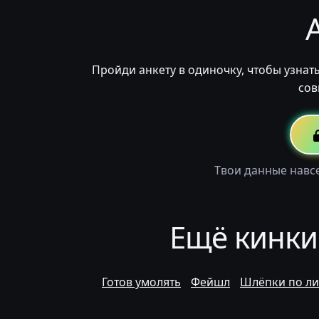
Пройди анкету в одиночку, чтобы узнат
сов
Твои данные навсе
Ещё кинки
Готов умолять
Фейшл
Шлёпки по ли