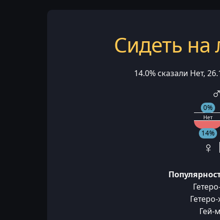
Сидеть на 
14.0% сказали Нет, 26
♂
0%
Нет
14%
♀ 
Популярност
Гетеро
Гетеро
Гей-