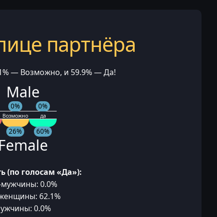
лице партнёра
.1% — Возможно, и 59.9% — Да!
 Male
0%
0%
Возможно
да
26%
60%
Female
ь (по голосам «Да»):
-мужчины: 0.0%
-женщины: 62.1%
мужчины: 0.0%