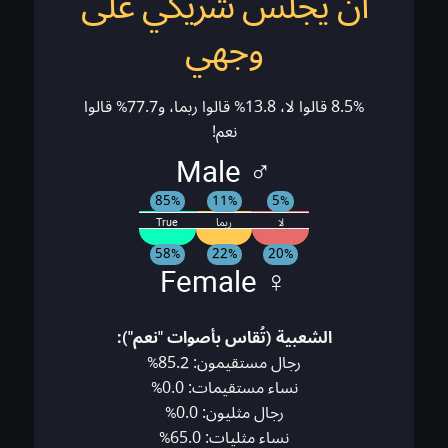
أن يجلس شريكي على
وجهي
8.5% قالوا لا، 13.8% قالوا ربما، و77.7% قالوا
نعم!
♂ Male
85%
11%
5%
لا
ربما
True
58%
22%
20%
♀ Female
الشعبية (تُقاس بأصوات "نعم"):
رجال مستقيمون: 85.2%
نساء مستقيمات: 0.0%
رجال مثليون: 0.0%
نساء مثليات: 65.0%