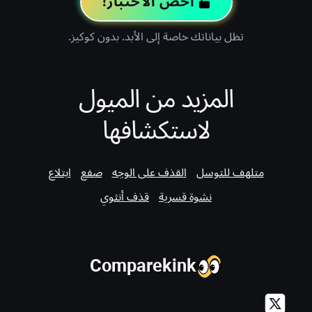
اخض الاختبار!
تظل بياناتك خاصة إلى الأبد. بدون كوكيز.
المزيد من الميول
لاستكشافها
متلهف للتوسل
القذف على الوجه
صفع
ابتلاع
نشوة قسرية
قذف أنثوي
Comparekink