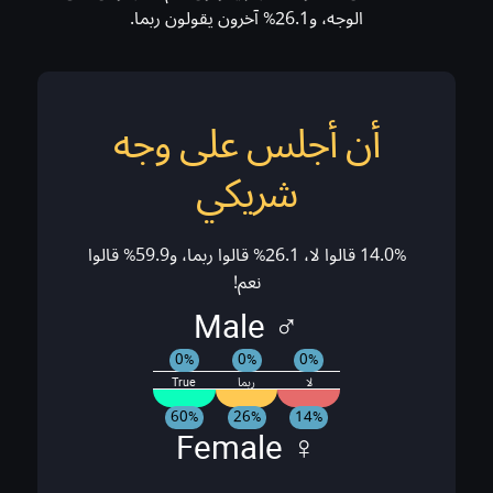
الوجه، و26.1% آخرون يقولون ربما.
أن أجلس على وجه
شريكي
14.0% قالوا لا، 26.1% قالوا ربما، و59.9% قالوا
نعم!
♂ Male
0%
0%
0%
لا
ربما
True
60%
26%
14%
♀ Female