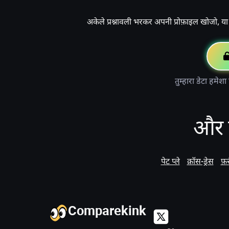
अकेले प्रश्नावली भरकर अपनी प्रोफ़ाइल खोजो, य
तुम्हारा डेटा हमेश
और क
पेट प्ले
क्रॉस-ड्रेस
फ़र्
Comparekink