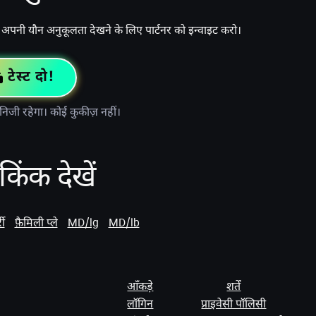
ा अपनी यौन अनुकूलता देखने के लिए पार्टनर को इन्वाइट करो।
टेस्ट दो!
ा निजी रहेगा। कोई कुकीज़ नहीं।
िंक देखें
री
फ़ैमिली प्ले
MD/lg
MD/lb
आँकड़े
शर्तें
लॉगिन
प्राइवेसी पॉलिसी